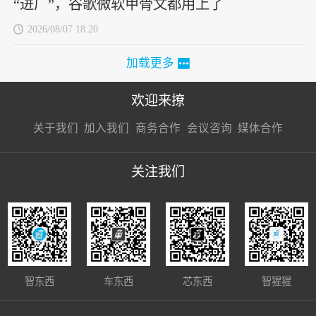
“进厂”，谷歌微软甲骨文都用上了
2026/08/07 18:20
加载更多
欢迎来撩
扫码加我直
扫码加我直
扫码加我直
关于我们
加入我们
商务合作
会议咨询
媒体合作
接扔简历
接开聊
接开聊
关注我们
智东西
车东西
芯东西
智猩猩