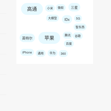
三星
高通
微软
小米
大模型
5G
IDx
智东西
腾讯
谷歌
苹果
英特尔
百度
iPhone
华为
通用
360