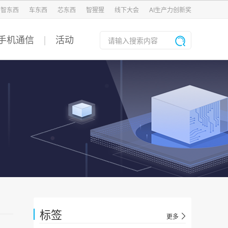
智东西
车东西
芯东西
智猩猩
线下大会
AI生产力创新奖
手机通信
活动
标签
更多