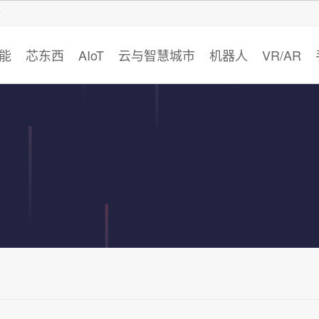
智猩猩
能
芯东西
AIoT
云与智慧城市
机器人
VR/AR