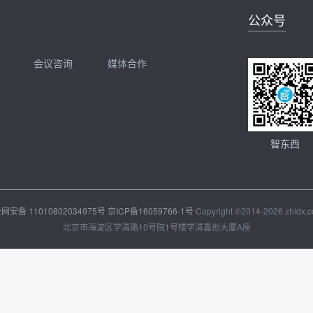
公众号
会议咨询
媒体合作
开聊
扫码加我直接开聊
智东西
网安备 11010802034975号
京ICP备16059766-1号
Copyright ©2014-2026 zhidx.co
北京市海淀区学清路10号院1号楼学清嘉创大厦A座