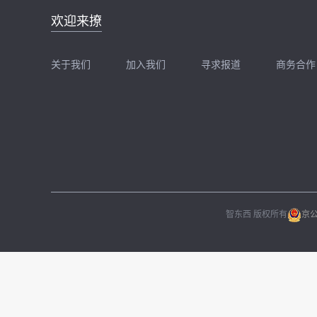
邮件地址：
欢迎来撩
news@zhidx.com
快把您的需求发给我
关于我们
加入我们
寻求报道
商务合作
扫码加我直接扔简历
扫码加我直接
智东西 版权所有
京公