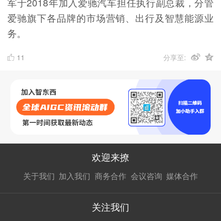
军于2018年加入爱驰汽车担任执行副总裁，分管
爱驰旗下各品牌的市场营销、出行及智慧能源业
务。
11
分享至:
欢迎来撩
扫码加我直
扫码加我直
扫码加我直
关于我们
加入我们
商务合作
会议咨询
媒体合作
接扔简历
接开聊
接开聊
关注我们