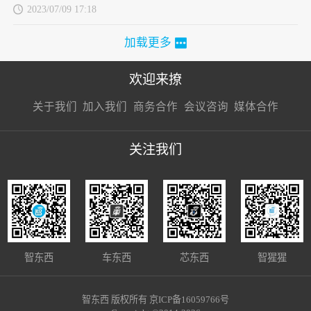
2023/07/09 17:18
加载更多
欢迎来撩
扫码加我直
扫码加我直
扫码加我直
关于我们
加入我们
商务合作
会议咨询
媒体合作
接扔简历
接开聊
接开聊
关注我们
智东西
车东西
芯东西
智猩猩
智东西 版权所有 京ICP备16059766号