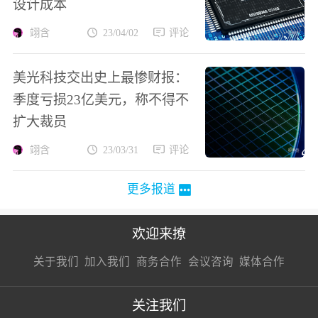
设计成本
翊含
23/04/02
评论
美光科技交出史上最惨财报：
季度亏损23亿美元，称不得不
扩大裁员
翊含
23/03/31
评论
更多报道
欢迎来撩
扫码加我直
扫码加我直
扫码加我直
关于我们
加入我们
商务合作
会议咨询
媒体合作
接扔简历
接开聊
接开聊
关注我们