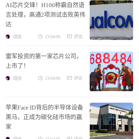
AI芯片交锋！H100称霸自然语
言处理，高通2项测试击败英伟
达
翊含
23/04/06
评论
雷军投资的第一家芯片公司，
上市了！
翊含
23/04/06
评论
苹果Face ID背后的半导体设备
黑马，正成为碳化硅市场的赢
家
翊含
23/04/05
评论