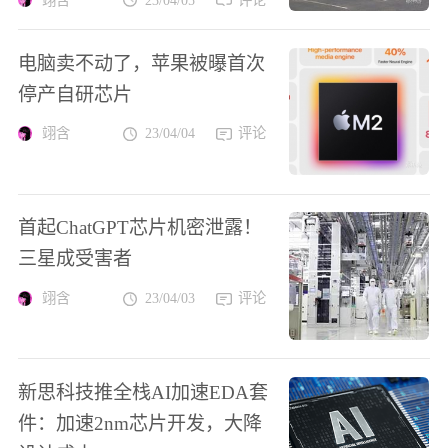
电脑卖不动了，苹果被曝首次
停产自研芯片
翊含
23/04/04
评论
首起ChatGPT芯片机密泄露！
三星成受害者
翊含
23/04/03
评论
新思科技推全栈AI加速EDA套
件：加速2nm芯片开发，大降