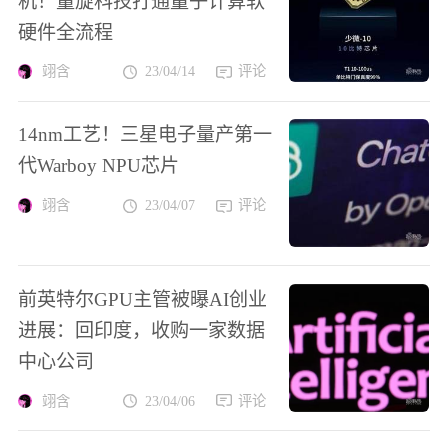
机！量旋科技打通量子计算软
硬件全流程
翊含
23/04/14
评论
14nm工艺！三星电子量产第一
代Warboy NPU芯片
翊含
23/04/07
评论
前英特尔GPU主管被曝AI创业
进展：回印度，收购一家数据
中心公司
翊含
23/04/06
评论