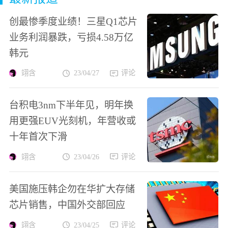
创最惨季度业绩！三星Q1芯片
业务利润暴跌，亏损4.58万亿
韩元
翊含
23/04/27
评论
台积电3nm下半年见，明年换
用更强EUV光刻机，年营收或
十年首次下滑
翊含
23/04/26
评论
美国施压韩企勿在华扩大存储
芯片销售，中国外交部回应
翊含
23/04/25
评论