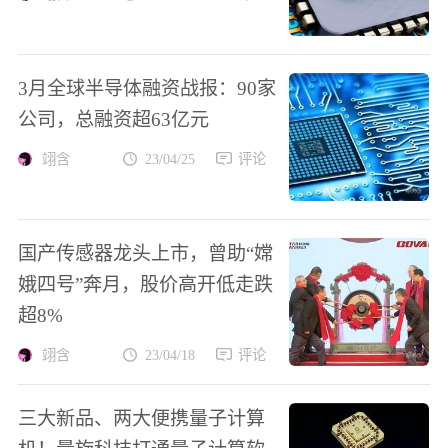
3月全球半导体融资战报：90家
公司，总融资超63亿元
翊含
23/04/25
评论
国产传感器龙头上市，曾助“嫦
娥四号”奔月，股价高开低走跌
超8%
翊含
23/04/18
评论
三大新品、两大便携量子计算