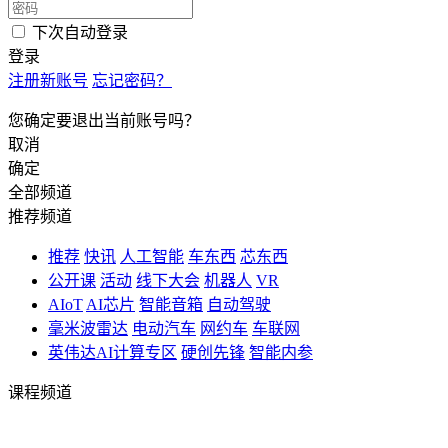
下次自动登录
登录
注册新账号
忘记密码？
您确定要退出当前账号吗？
取消
确定
全部频道
推荐频道
推荐
快讯
人工智能
车东西
芯东西
公开课
活动
线下大会
机器人
VR
AIoT
AI芯片
智能音箱
自动驾驶
毫米波雷达
电动汽车
网约车
车联网
英伟达AI计算专区
硬创先锋
智能内参
课程频道