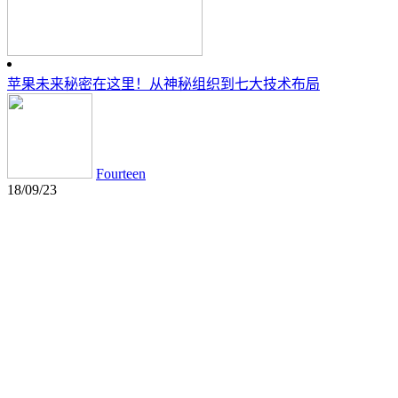
苹果未来秘密在这里！从神秘组织到七大技术布局
Fourteen
18/09/23
评论
自动驾驶关键技术报告：惯性导航和背后的芯片大战【附下