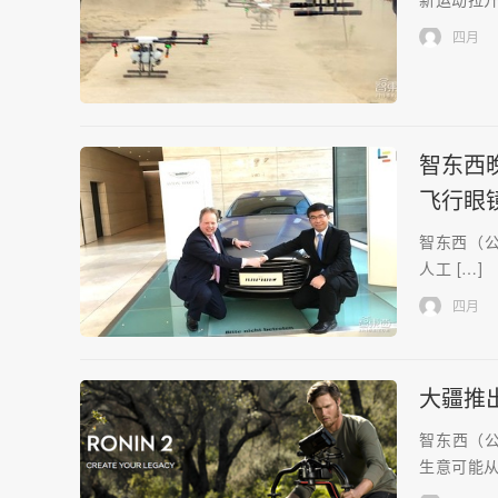
四月
智东西
飞行眼
智东西（公众
人工 […]
四月
大疆推
智东西（公
生意可能从