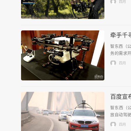
四月
牵手千
智东西（公众
务的需求开
四月
百度宣
智东西（公
放自动驾驶
四月