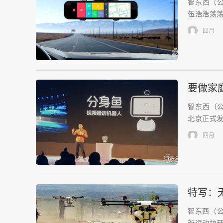
智东西（公
伍浩浩荡荡
四月
要做家
智东西（公
北京正式发
四月
特写：
智东西（公
新运动拉开