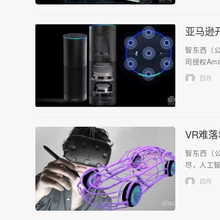
亚马逊
智东西（公
司授权Amaz
四月
VR难
智东西（公
尽，人工智
四月