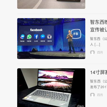
智东西晚
宣传被
智东西（公众
人 […]
四月
14寸屏
智东西（公
发布了2017
四月