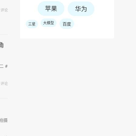
苹果
华为
评论
大模型
百度
三星
角
二 #
评论
的拍摄