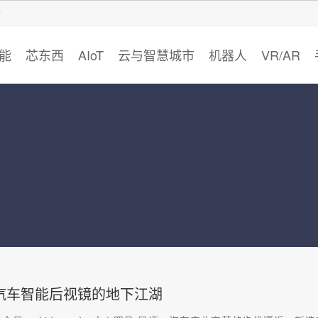
智猩猩
能
芯东西
AIoT
云与智慧城市
机器人
VR/AR
汽车智能后视镜的地下江湖