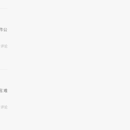
硬件公
评论
一言难
评论