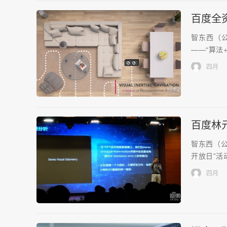
百度全资
智东西（公众
——“算法+ 
四月
百度林
智东西（公
开放日”活动
四月