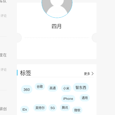
造车队
评论
四月
百度在
评论
标签
更多
谷歌
智东西
高通
小米
360
通用
iPhone
腾讯
英特尔
5G
农耕创
IDx
微软