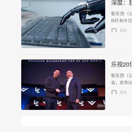
深度：
智东西（公
BAT和今日
四月
乐视20
智东西（公
会，宣布以2
四月