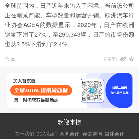
全球范围内，日产近年来陷入了困境，当前该公司
正在削减产能、车型数量和运营开销。欧洲汽车行
业协会ACEA的数据显示，2020年，日产在欧洲
销量下滑了27%，至290,343辆，日产的市场份额
也从2.5%下滑到了2.4%。
23
分享至:
欢迎来撩
扫码加我直
扫码加我直
扫码加我直
关于我们
加入我们
商务合作
会议咨询
媒体合作
接扔简历
接开聊
接开聊