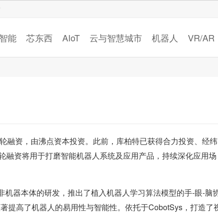
智猩猩
智能
芯东西
AIoT
云与智慧城市
机器人
VR/AR
+轮融资，由沸点资本投资。此前，库柏特已获得合力投资、经纬
本轮融资将用于打磨智能机器人系统及应用产品，持续深化应用场
非机器本体的研发，推出了植入机器人学习算法模型的手-眼-脑
显著提高了机器人的易用性与智能性。依托于CobotSys，打造了