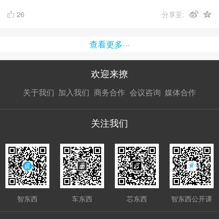
26
分享至:
查看更多···
欢迎来撩
扫码加我直
扫码加我直
扫码加我直
关于我们
加入我们
商务合作
会议咨询
媒体合作
接扔简历
接开聊
接开聊
关注我们
智东西
车东西
芯东西
智东西公开课