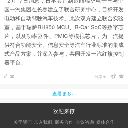
12月17日消息，日本芯片制造商瑞萨电子已与中
国一汽集团在长春建立了联合研究中心，目标开发
电动和自动驾驶汽车技术。此次双方建立联合实验
室，基于瑞萨RH850 MCU、R-Car SoC等数字芯
片，以及功率器件、PMIC等模拟芯片，为一汽提
供符合功能安全、信息安全等汽车行业标准的集成
式产品方案，并深入参与，共同开发一汽红旗控制
器平台。
30
分享至:
查看更多···
欢迎来撩
扫码加我直
扫码加我直
扫码加我直
关于我们
加入我们
商务合作
会议咨询
媒体合作
接扔简历
接开聊
接开聊