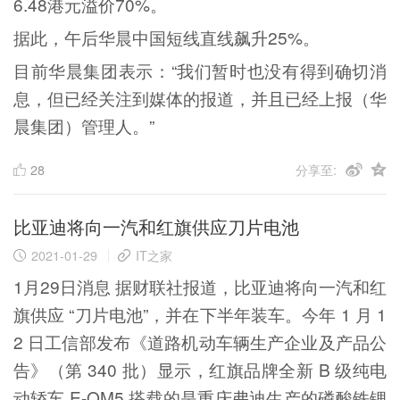
6.48港元溢价70%。
据此，午后华晨中国短线直线飙升25%。
目前华晨集团表示：“我们暂时也没有得到确切消
息，但已经关注到媒体的报道，并且已经上报（华
晨集团）管理人。”
28
分享至:
比亚迪将向一汽和红旗供应刀片电池
2021-01-29
IT之家
1月29日消息 据财联社报道，比亚迪将向一汽和红
旗供应 “刀片电池”，并在下半年装车。今年 1 月 1
2 日工信部发布《道路机动车辆生产企业及产品公
告》（第 340 批）显示，红旗品牌全新 B 级纯电
动轿车 E-QM5 搭载的是重庆弗迪生产的磷酸铁锂