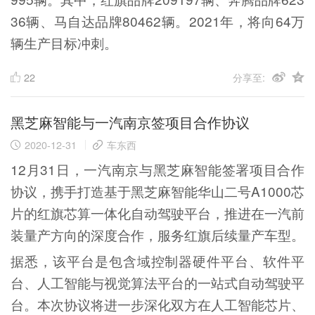
36辆、马自达品牌80462辆。2021年，将向64万
辆生产目标冲刺。
22
分享至:
黑芝麻智能与一汽南京签项目合作协议
2020-12-31
车东西
12月31日，一汽南京与黑芝麻智能签署项目合作
协议，携手打造基于黑芝麻智能华山二号A1000芯
片的红旗芯算一体化自动驾驶平台，推进在一汽前
装量产方向的深度合作，服务红旗后续量产车型。
据悉，该平台是包含域控制器硬件平台、软件平
台、人工智能与视觉算法平台的一站式自动驾驶平
台。本次协议将进一步深化双方在人工智能芯片、