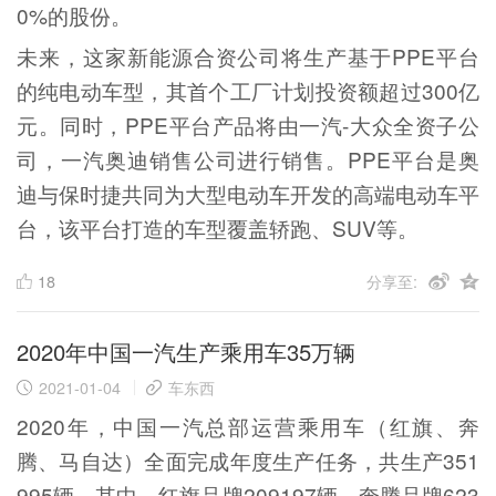
0%的股份。
未来，这家新能源合资公司将生产基于PPE平台
的纯电动车型，其首个工厂计划投资额超过300亿
元。同时，PPE平台产品将由一汽-大众全资子公
司，一汽奥迪销售公司进行销售。PPE平台是奥
迪与保时捷共同为大型电动车开发的高端电动车平
台，该平台打造的车型覆盖轿跑、SUV等。
18
分享至:
2020年中国一汽生产乘用车35万辆
2021-01-04
车东西
2020年，中国一汽总部运营乘用车（红旗、奔
腾、马自达）全面完成年度生产任务，共生产351
995辆。其中，红旗品牌209197辆、奔腾品牌623