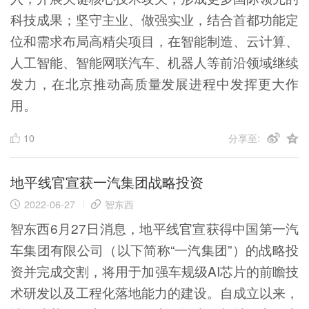
科技成果；坚守主业、做强实业，结合首都功能定
位和需求布局高精尖项目，在智能制造、云计算、
人工智能、智能网联汽车、机器人等前沿领域继续
发力，在北京推动高质量发展进程中发挥更大作
用。
10
分享至:
地平线官宣获一汽集团战略投资
2022-06-27
智东西
智东西6月27日消息，地平线官宣获得中国第一汽
车集团有限公司（以下简称“一汽集团”）的战略投
资并完成交割，将用于加强车规级AI芯片的前瞻技
术研发以及工程化落地能力的建设。自成立以来，