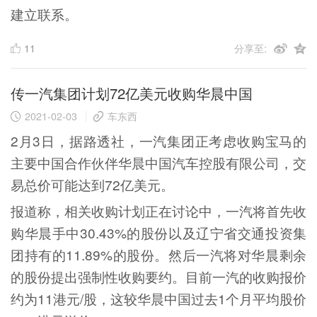
建立联系。
11
分享至:
传一汽集团计划72亿美元收购华晨中国
2021-02-03
车东西
2月3日，据路透社，一汽集团正考虑收购宝马的
主要中国合作伙伴华晨中国汽车控股有限公司，交
易总价可能达到72亿美元。
报道称，相关收购计划正在讨论中，一汽将首先收
购华晨手中30.43%的股份以及辽宁省交通投资集
团持有的11.89%的股份。然后一汽将对华晨剩余
的股份提出强制性收购要约。目前一汽的收购报价
约为11港元/股，这较华晨中国过去1个月平均股价