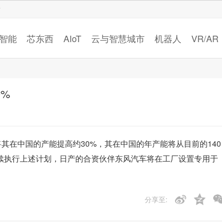
智猩猩
智能
芯东西
AIoT
云与智慧城市
机器人
VR/AR
0%
年将其在中国的产能提高约30%，其在中国的年产能将从目前的140
继续执行上述计划，日产的合资伙伴东风汽车将在工厂设置专用于
分享至: