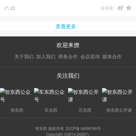
22
分享至:
查看更多···
欢迎来撩
扫码加我直
扫码加我直
扫码加我直
关于我们
加入我们
商务合作
会议咨询
媒体合作
接扔简历
接开聊
接开聊
关注我们
智东西
车东西
芯东西
智东西公开课
智东西 版权所有 京ICP备16059766号
Copyright ©2014-2026?>