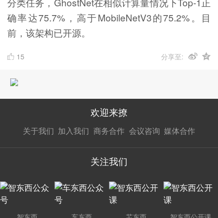
分类任务，GhostNet在相似计算量情况下Top-1正
确率达75.7%，高于MobileNetV3的75.2%。目
前，该架构已开源。
15
分享至:
欢迎来撩
扫码加我直
扫码加我直
扫码加我直
关于我们
加入我们
商务合作
会议咨询
媒体合作
接扔简历
接开聊
接开聊
关注我们
智东西
车东西
芯东西
智东西公开课