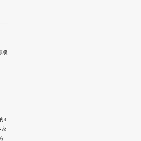
源项
的3
多家
方