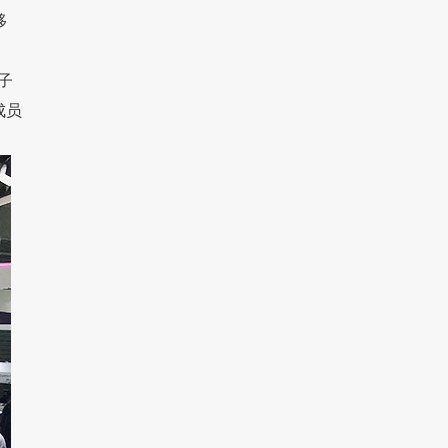
移
子
成员