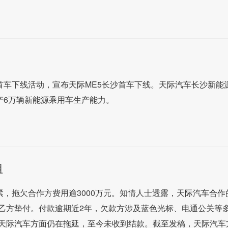
首车下线活动，宣布天际ME5长沙首车下线。天际汽车长沙新能
产6万辆新能源乘用车生产能力。
阻
紧，拖欠合作方费用逾3000万元。知情人士透露，天际汽车合作
乙方垫付。付款逾期近2年，欠款方涉及蓝色光标、电通公关等
天际汽车方面仍在拖延，至今未收到结款。截至发稿，天际汽车