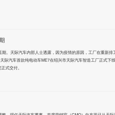
期
将延期。天际汽车内部人士透露，因为疫情的原因，工厂在重新排
日，天际汽车首款纯电动车ME7在绍兴市天际汽车智造工厂正式下
季度正式交付。
调整，现任天际汽车董事、首席营销官（CMO）向东平已从天际