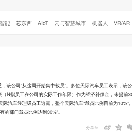
智猩猩
智能
芯东西
AIoT
云与智慧城市
机器人
VR/AR
%
悉，该公司“从这周开始集中裁员”。多位天际汽车员工表示，该公
资（N指员工在公司的实际工作年限）作为经济补偿金，未提前3
际汽车经理级员工透露，整个天际汽车“裁员比例目前为10%”
有的部门裁员比例达到30%”。
分享至: