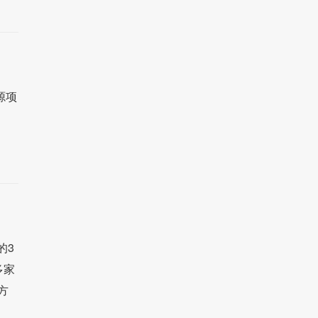
源项
的3
多家
方