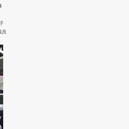
移
子
成员