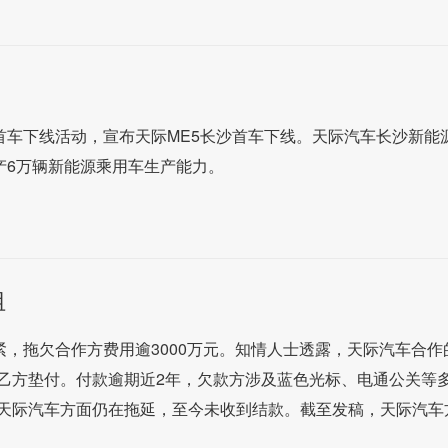
首车下线活动，宣布天际ME5长沙首车下线。天际汽车长沙新能
产6万辆新能源乘用车生产能力。
阻
紧，拖欠合作方费用逾3000万元。知情人士透露，天际汽车合作
乙方垫付。付款逾期近2年，欠款方涉及蓝色光标、电通公关等
天际汽车方面仍在拖延，至今未收到结款。截至发稿，天际汽车