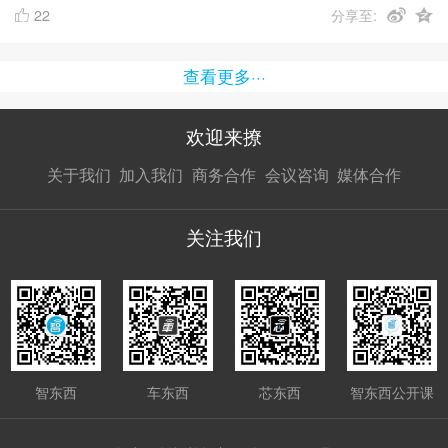
22
分享至:
查看更多···
欢迎来撩
扫码加我直
扫码加我直
扫码加我直
关于我们
加入我们
商务合作
会议咨询
媒体合作
接扔简历
接开聊
接开聊
关注我们
智东西
车东西
芯东西
智东西公开课