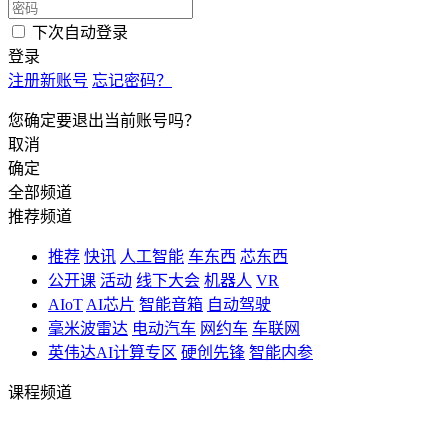
下次自动登录
登录
注册新账号
忘记密码？
您确定要退出当前账号吗？
取消
确定
全部频道
推荐频道
推荐
快讯
人工智能
车东西
芯东西
公开课
活动
线下大会
机器人
VR
AIoT
AI芯片
智能音箱
自动驾驶
毫米波雷达
电动汽车
网约车
车联网
英伟达AI计算专区
硬创先锋
智能内参
课程频道