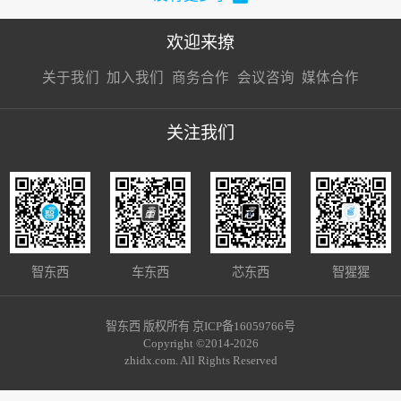
欢迎来撩
扫码加我直
扫码加我直
扫码加我直
关于我们
加入我们
商务合作
会议咨询
媒体合作
接扔简历
接开聊
接开聊
关注我们
智东西
车东西
芯东西
智猩猩
智东西 版权所有 京ICP备16059766号
Copyright ©2014-2026
zhidx.com. All Rights Reserved