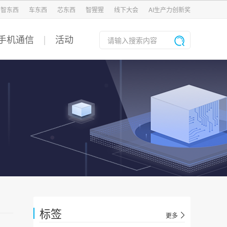
智东西
车东西
芯东西
智猩猩
线下大会
AI生产力创新奖
手机通信
活动
标签
更多