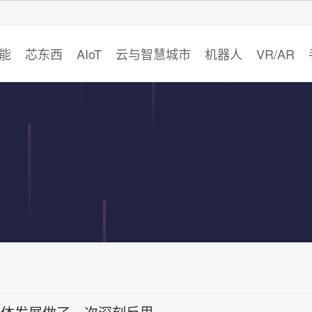
智猩猩
能
芯东西
AIoT
云与智慧城市
机器人
VR/AR