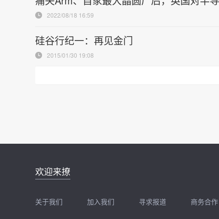
痛失Arm、自家最大晶圆厂后，英国对半
2022/08/18 16:59
硅谷行纪一：再见金门
2015/01/30 19:08
邮件地址：
欢迎来撩
news@zhidx.com
快把您的需求发给我
关于我们
加入我们
寻求报道
商务合作
扫码加我直接扔简历
扫码加我直接