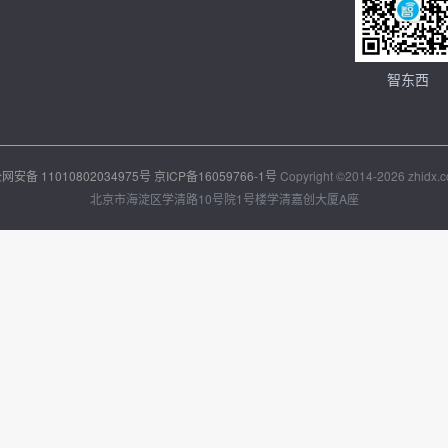
智东西
网安备 11010802034975号
京ICP备16059766-1号
Copyright ©2014-2026 zhidx.co
北京市海淀区学清路10号院1号楼学清嘉创大厦A座