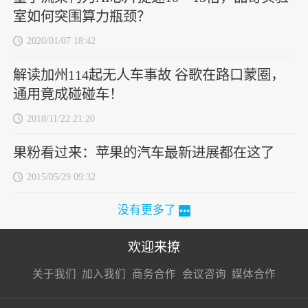
室如何突围算力瓶颈？
2020/01/07 18:42
解读加州114起无人车事故 谷歌在路口蒙圈，
通用竟成碰碰车！
2018/11/22 21:20
果粉看过来：苹果的汽车最新进展都在这了
2015/05/29 09:32
没有更多了
欢迎来撩
扫码加我直
扫码加我直
扫码加我直
关于我们
加入我们
商务合作
会议咨询
媒体合作
接扔简历
接开聊
接开聊