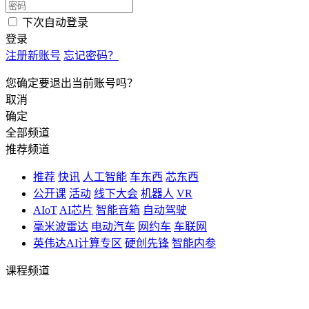
下次自动登录
登录
注册新账号
忘记密码？
您确定要退出当前账号吗？
取消
确定
全部频道
推荐频道
推荐
快讯
人工智能
车东西
芯东西
公开课
活动
线下大会
机器人
VR
AIoT
AI芯片
智能音箱
自动驾驶
毫米波雷达
电动汽车
网约车
车联网
英伟达AI计算专区
硬创先锋
智能内参
课程频道