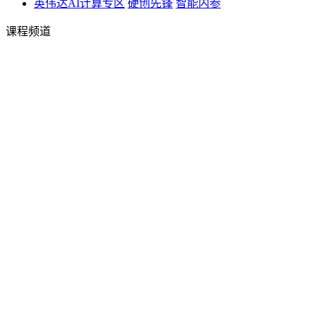
英伟达AI计算专区
硬创先锋
智能内参
课程频道