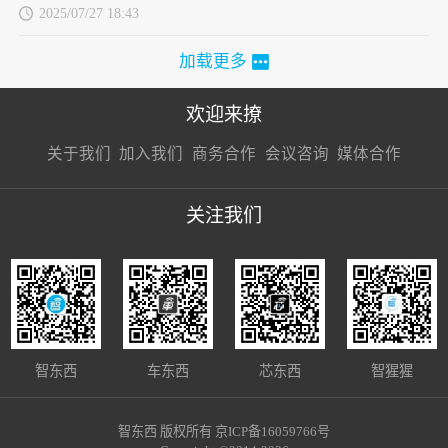
2025/07/27 18:43
加载更多
欢迎来撩
扫码加我直
扫码加我直
扫码加我直
关于我们
加入我们
商务合作
会议咨询
媒体合作
接扔简历
接开聊
接开聊
关注我们
智东西
车东西
芯东西
智猩猩
智东西 版权所有 京ICP备16059766号