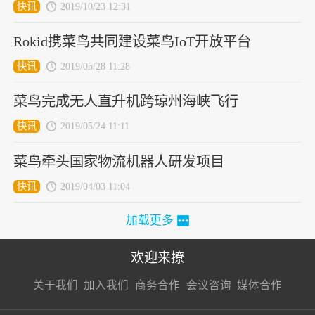
快讯
2019/10/23 12:31
Rokid携菜鸟共同建设菜鸟IoT开放平台
快讯
2019/05/28 11:28
菜鸟完成无人直升机跨琼州海峡飞行
快讯
2019/05/24 11:11
菜鸟牵头国家物流机器人研发项目
快讯
2019/04/03 11:04
加载更多
欢迎来撩
扫码加我直
扫码加我直
扫码加我直
关于我们
加入我们
商务合作
会议咨询
媒体合作
接扔简历
接开聊
接开聊