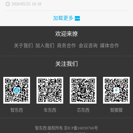
2026/05/25 16:18
加载更多
欢迎来撩
扫码加我直
扫码加我直
扫码加我直
关于我们
加入我们
商务合作
会议咨询
媒体合作
接扔简历
接开聊
接开聊
关注我们
智东西
车东西
芯东西
智猩猩
智东西 版权所有 京ICP备16059766号