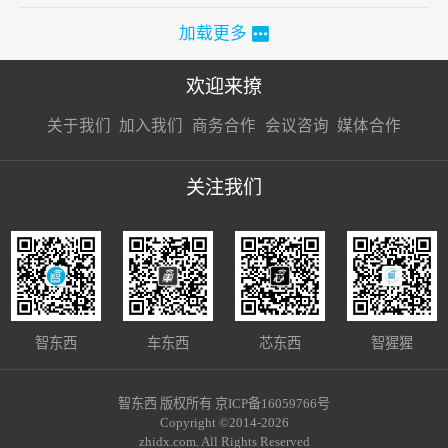
加载更多
欢迎来撩
扫码加我直
扫码加我直
扫码加我直
关于我们
加入我们
商务合作
会议咨询
媒体合作
接扔简历
接开聊
接开聊
关注我们
智东西
车东西
芯东西
智猩猩
智东西 版权所有 京ICP备16059766号
Copyright ©2014-2026
zhidx.com. All Rights Reserved