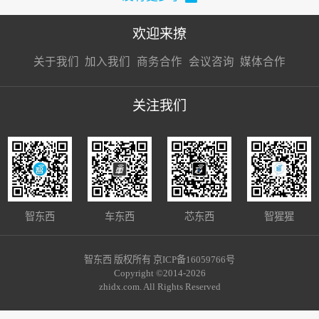
欢迎来撩
扫码加我直
扫码加我直
扫码加我直
关于我们
加入我们
商务合作
会议咨询
媒体合作
接扔简历
接开聊
接开聊
关注我们
智东西
车东西
芯东西
智猩猩
智东西 版权所有 京ICP备16059766号
Copyright ©2014-2026
zhidx.com. All Rights Reserved