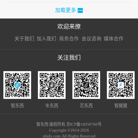
加载更多
欢迎来撩
扫码加我直
扫码加我直
扫码加我直
关于我们
加入我们
商务合作
会议咨询
媒体合作
接扔简历
接开聊
接开聊
关注我们
智东西
车东西
芯东西
智猩猩
智东西 版权所有 京ICP备16059766号
Copyright ©2014-2026
zhidx.com. All Rights Reserved