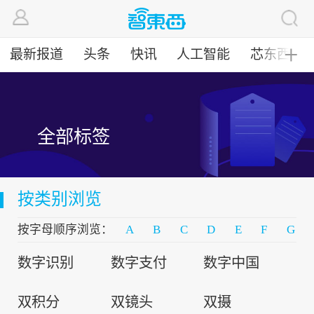
最新报道
头条
快讯
人工智能
芯东西
╋
全部标签
按类别浏览
按字母顺序浏览：
A
B
C
D
E
F
G
数字识别
数字支付
数字中国
双积分
双镜头
双摄