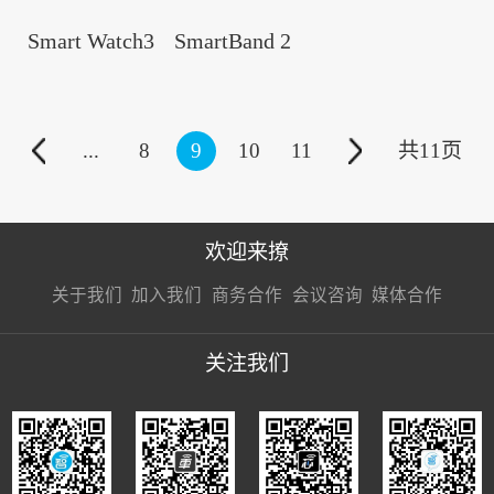
Smart Watch3
SmartBand 2
...
8
9
10
11
共
11
页
欢迎来撩
扫码加我直
扫码加我直
扫码加我直
关于我们
加入我们
商务合作
会议咨询
媒体合作
接扔简历
接开聊
接开聊
关注我们