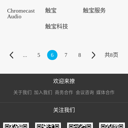
Chromecast
触宝
触宝服务
Audio
触宝科技
...
5
6
7
8
共
8
页
欢迎来撩
扫码加我直
扫码加我直
扫码加我直
关于我们
加入我们
商务合作
会议咨询
媒体合作
接扔简历
接开聊
接开聊
关注我们