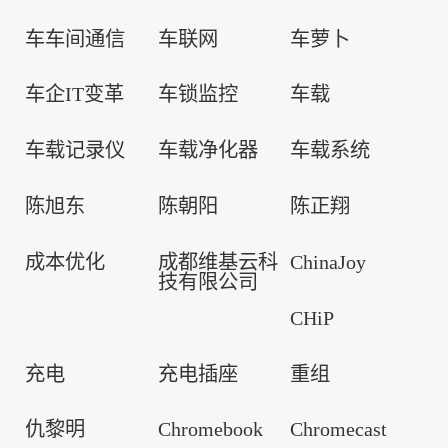
车车间通信
车联网
车萝卜
车企IT变革
车锁监控
车载
车载记录仪
车载净化器
车载系统
陈旭东
陈朝阳
陈正翔
成本优化
成都维基云科
ChinaJoy
技有限公司
CHiP
充电
充电插座
重组
仇黎明
Chromebook
Chromecast