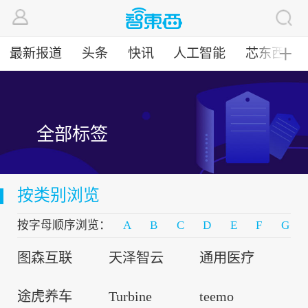
最新报道
头条
快讯
人工智能
芯东西
╋
全部标签
按类别浏览
按字母顺序浏览：
A
B
C
D
E
F
G
图森互联
天泽智云
通用医疗
途虎养车
Turbine
teemo