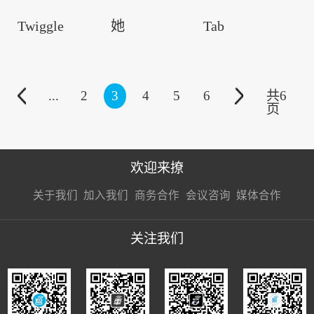
Twiggle
她
Tab
...
2
3
4
5
6
共
6
页
欢迎来撩
扫码加我直
扫码加我直
扫码加我直
关于我们
加入我们
商务合作
会议咨询
媒体合作
接扔简历
接开聊
接开聊
关注我们