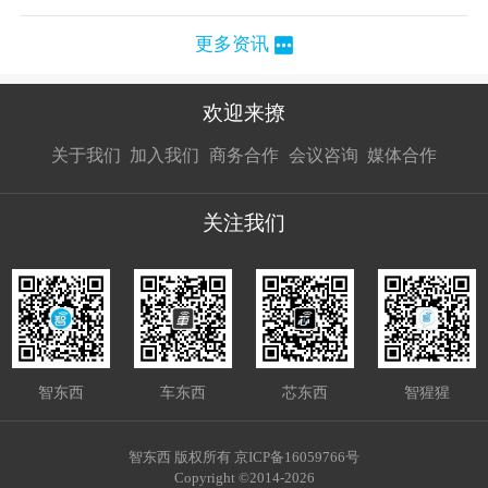
更多资讯
欢迎来撩
扫码加我直
扫码加我直
扫码加我直
关于我们
加入我们
商务合作
会议咨询
媒体合作
接扔简历
接开聊
接开聊
关注我们
智东西
车东西
芯东西
智猩猩
智东西 版权所有 京ICP备16059766号
Copyright ©2014-2026