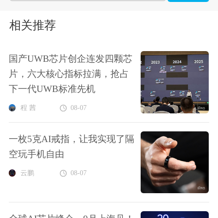
相关推荐
国产UWB芯片创企连发四颗芯
片，六大核心指标拉满，抢占
下一代UWB标准先机
程 茜
08-07
一枚5克AI戒指，让我实现了隔
空玩手机自由
云鹏
08-07