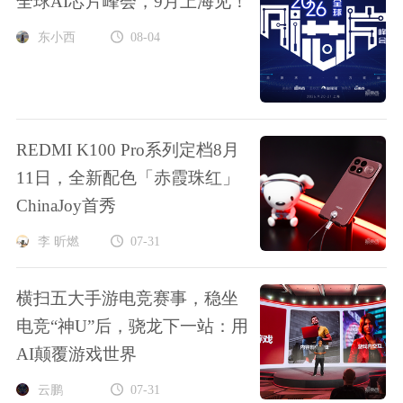
全球AI芯片峰会，9月上海见！
东小西
08-04
REDMI K100 Pro系列定档8月
11日，全新配色「赤霞珠红」
ChinaJoy首秀
李 昕燃
07-31
横扫五大手游电竞赛事，稳坐
电竞“神U”后，骁龙下一站：用
AI颠覆游戏世界
云鹏
07-31