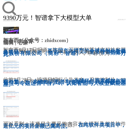
9390万元！智谱拿下大模型大单
2026/06/17
人工智能
智东西
智东西（公众号：zhidxcom）
作者 | 李水青
编辑 | 心缘
智东西6月17日报道，昨日，深圳市智慧城市科技发展
集团有限公司公布“
基于国产大模型的全球科创分析服
务项目
”的候选人，第一中标候选人为
北京智谱华章科
技股份有限公司（简称：智谱）
，中标价为
9390万
元
。
此前5月29日，该项目招标公告发布，采购控制价：93
95万元。此次招标范围为：
1、全球科创要素感知与洞
察引擎。2、多维知识图谱与情报中台。3、科研协同
治理与专题运营平台。4、认知智能与大模型赋能基
座。
可以看到，该项目主要采购内容为大模型及相关软件
服务，而非大量算力硬件资源。
在纯软件类项目中，
近亿元的项目金额已属高位。