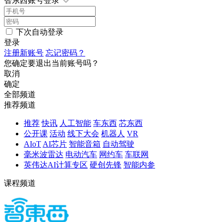
智东西账号登录
下次自动登录
登录
注册新账号
忘记密码？
您确定要退出当前账号吗？
取消
确定
全部频道
推荐频道
推荐
快讯
人工智能
车东西
芯东西
公开课
活动
线下大会
机器人
VR
AIoT
AI芯片
智能音箱
自动驾驶
毫米波雷达
电动汽车
网约车
车联网
英伟达AI计算专区
硬创先锋
智能内参
课程频道