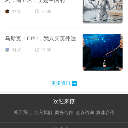
利：前五名，全是中国的
钟 宸
08-06
马斯克：GPU，我只买英伟达
刘 煜
08-06
更多资讯
欢迎来撩
扫码加我直
扫码加我直
扫码加我直
关于我们
加入我们
商务合作
会议咨询
媒体合作
接扔简历
接开聊
接开聊