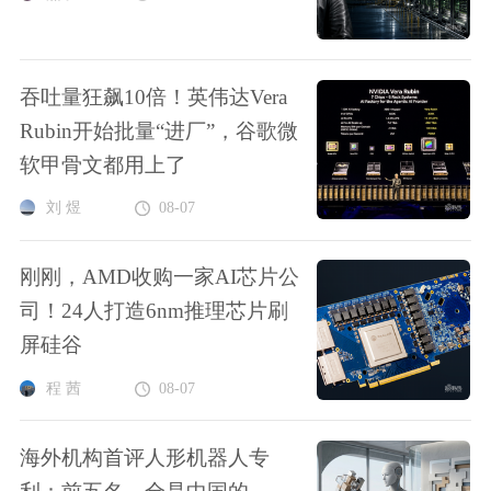
吞吐量狂飙10倍！英伟达Vera
Rubin开始批量“进厂”，谷歌微
软甲骨文都用上了
刘 煜
08-07
刚刚，AMD收购一家AI芯片公
司！24人打造6nm推理芯片刷
屏硅谷
程 茜
08-07
海外机构首评人形机器人专