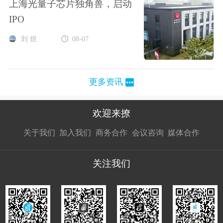
上海光量子芯片独角兽，启动
IPO
刘 煜
08-07
更多资讯
欢迎来撩
扫码加我直
扫码加我直
扫码加我直
关于我们
加入我们
商务合作
会议咨询
媒体合作
接扔简历
接开聊
接开聊
关注我们