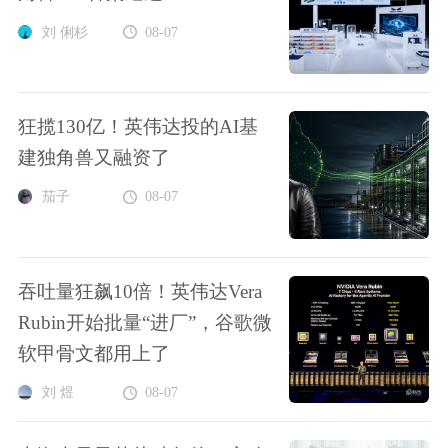
刘 俐杉
08-07
狂揽130亿！英伟达投的AI基
建独角兽又融资了
茄子
08-07
吞吐量狂飙10倍！英伟达Vera
Rubin开始批量“进厂”，谷歌微
软甲骨文都用上了
刘 煜
08-07