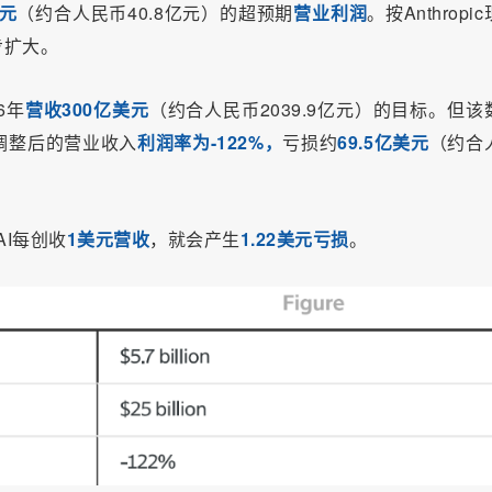
美元
（约合人民币40.8亿元）的超预期
营业利润
。按Anthropi
步扩大。
6年
营收300亿美元
（约合人民币2039.9亿元）的目标。但该
调整后的营业收入
利润率为-122%，
亏损约
69.5亿美元
（约合
AI每创收
1美元营收
，就会产生
1.22美元亏损
。