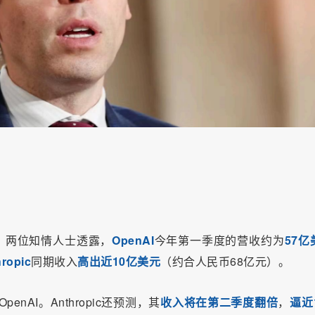
日报道，两位知情人士透露，
OpenAI
今年第一季度的营收约为
57亿
ropic
同期收入
高出近10亿美元
（约合人民币68亿元）。
enAI。Anthropic还预测，其
收入将在第二季度翻倍
，
逼近