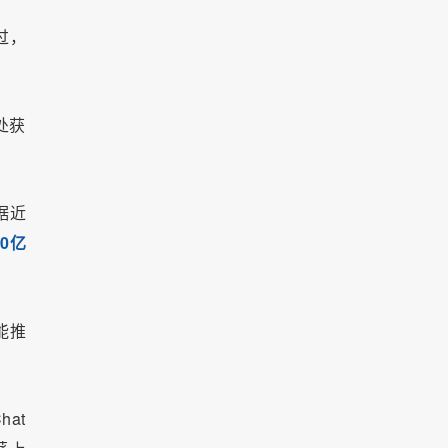
过，
处获
据近
50亿
能推
at