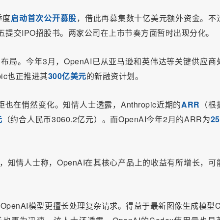
季度
启动首次公开募股
，借此再募集数十亿美元额外资金。不
周五提交IPO招股书。两家公司在上市节奏方面暂时出现分化。
开展融资布局。今年3月，OpenAI已从亚马逊和英伟达等关键供应商
pic也正推进其
300亿美元
的新融资计划。
距也在悄然变化。
知情人士透露，Anthropic近期的
ARR
（根
元
（约合人民币3060.2亿元）。而OpenAI今年2月的ARR为
2
过，知情人士称，OpenAI在其核心产品上的收益有所增长，可
旧版OpenAI模型更擅长处理复杂请求。得益于最新图像生成模型Ch