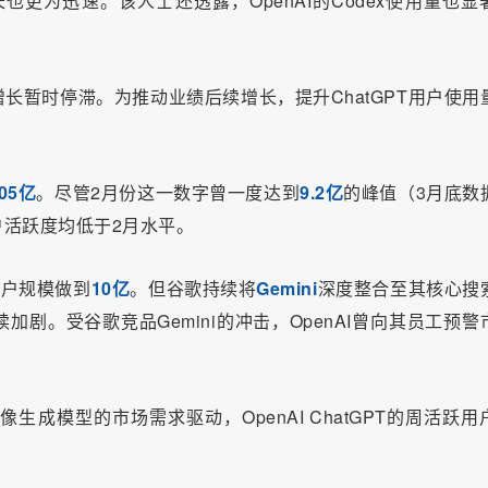
的增长也更为迅速。该人士还透露，OpenAI的Codex使用量也显
季度增长暂时停滞。为推动业绩后续增长，提升ChatGPT用户使用
.05亿
。尽管2月份这一数字曾一度达到
9.2亿
的峰值（3月底数
活跃度均低于2月水平。
跃用户规模做到
10亿
。但谷歌持续将
Gemini
深度整合至其核心搜
加剧。受谷歌竞品Gemini的冲击，OpenAI曾向其员工预警
图像生成模型的市场需求驱动，OpenAI ChatGPT的周活跃用