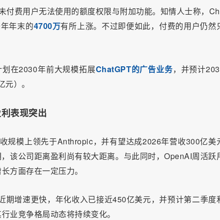
享用未付费用户无法使用的额度权限与附加功能。知情人士称，Cha
去年年末的
4700万
有所上涨。不过即便如此，付费的用户仍然
计划在2030年前大规模拓展
ChatGPT的广告业务
，并预计203
5亿元）。
速盈利表现突出
规模上领先于Anthropic，并有望达成2026年营收300亿美
明，该公司距离盈利尚有较大距离。与此同时，OpenAI周活跃
增长方面存在一定压力。
，但近期增速更快，年化收入已接近450亿美元，并预计第二季度
其行业竞争格局动态将持续变化。