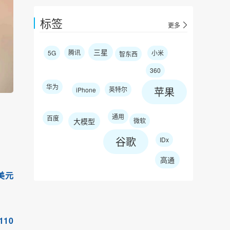
标签
更多
三星
腾讯
5G
小米
智东西
360
华为
苹果
英特尔
iPhone
通用
百度
大模型
微软
谷歌
IDx
高通
美元
110