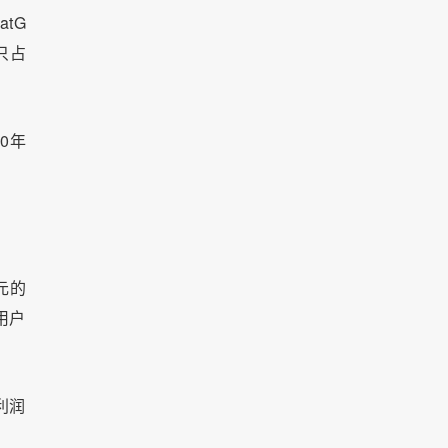
tG
只占
0年
元的
用户
利润