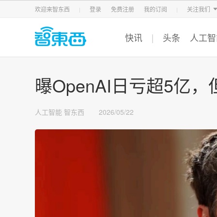
智东西
车东西
芯东西
欢迎来智东西
登录
免费注册
我的订阅
关注我们
快讯
头条
人工智
曝OpenAI日亏超5亿，但
人工智能
智东西
2026/05/22