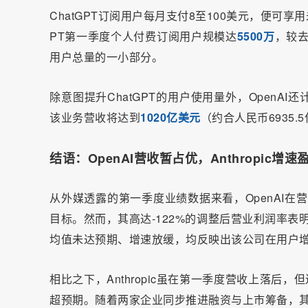
ChatGPT订阅用户每月支付8至100美元，便可
PT第一季度个人付费订阅用户规模达
5500万
，较
用户总量的一小部分。
除意图提升ChatGPT的用户使用量外，OpenAI还
该业务营收将达到
1020亿美元
（约合人民币6935.
结语：OpenAI营收暂占优，Anthropic增
从外媒透露的第一季度业绩数据来看，OpenAI在营收
目标。然而，其高达-122%的调整后营业利润率表
均值未达预期、增速放缓，均反映出该公司在用户
相比之下，Anthropic虽在第一季度营收上落后
超预期。随着两家企业同步推进融资与上市筹备，