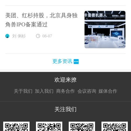
美团、红杉持股，北京具身独
角兽IPO备案通过
刘 俐杉
08-07
更多资讯
欢迎来撩
扫码加我直
扫码加我直
扫码加我直
关于我们
加入我们
商务合作
会议咨询
媒体合作
接扔简历
接开聊
接开聊
关注我们