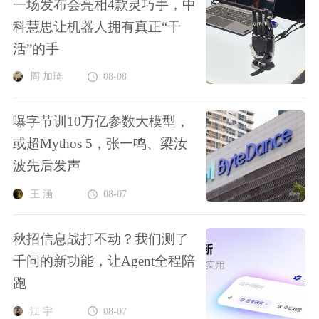
一场发布会亮相4款灵巧手，中
科慧思让机器人拥有真正“干
活”的手
周 加琦
08-08
曝字节训10万亿参数大模型，
或超Mythos 5，张一鸣、梁汝
波先后发声
王 涵
08-07
秋招信息战打不动？我们测了
千问的新功能，让Agent全程陪
跑
江 宇
08-07