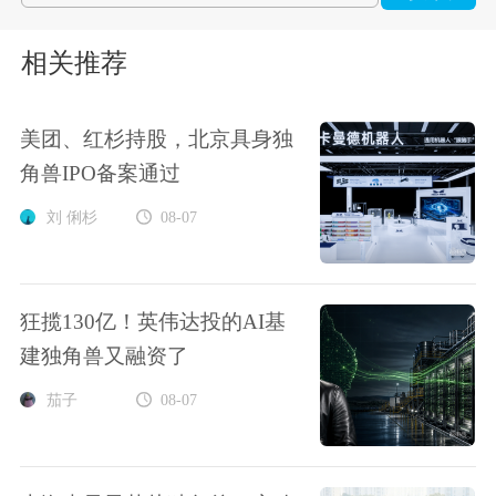
相关推荐
美团、红杉持股，北京具身独
角兽IPO备案通过
刘 俐杉
08-07
狂揽130亿！英伟达投的AI基
建独角兽又融资了
茄子
08-07