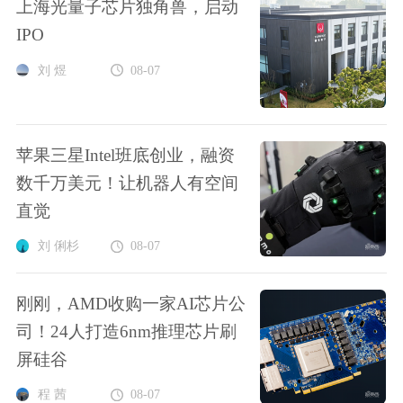
上海光量子芯片独角兽，启动
IPO
刘 煜
08-07
苹果三星Intel班底创业，融资
数千万美元！让机器人有空间
直觉
刘 俐杉
08-07
刚刚，AMD收购一家AI芯片公
司！24人打造6nm推理芯片刷
屏硅谷
程 茜
08-07