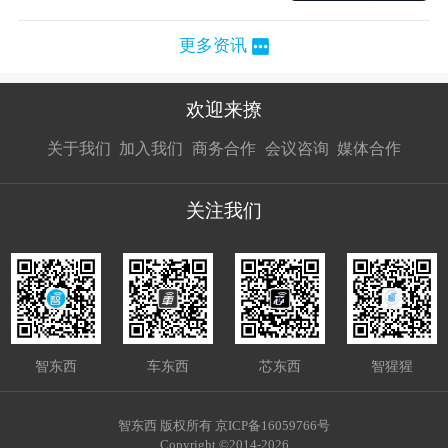
更多资讯
欢迎来撩
扫码加我直
扫码加我直
扫码加我直
关于我们
加入我们
商务合作
会议咨询
媒体合作
接扔简历
接开聊
接开聊
关注我们
智东西
车东西
芯东西
智猩猩
智东西 版权所有 京ICP备16059766号
Copyright ©2014-2026