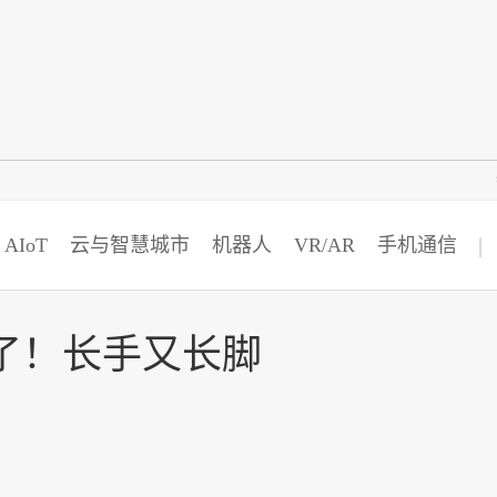
智猩猩
AIoT
云与智慧城市
机器人
VR/AR
手机通信
了！长手又长脚