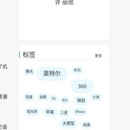
许 丽思
标签
更多
了机
华为
腾讯
英特尔
360
需要
百度
谷歌
小米
5G
IDx
微软
智东西
iPhone
苹果
三星
大模型
高通
方面