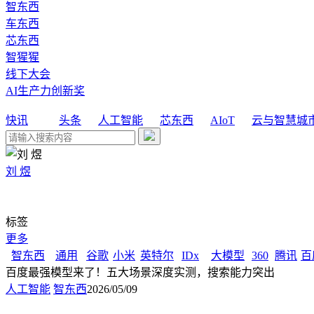
智东西
车东西
芯东西
智猩猩
线下大会
AI生产力创新奖
快讯
头条
人工智能
芯东西
AIoT
云与智慧城
刘 煜
标签
更多
智东西
通用
谷歌
小米
英特尔
IDx
大模型
360
腾讯
百
百度最强模型来了！五大场景深度实测，搜索能力突出
人工智能
智东西
2026/05/09