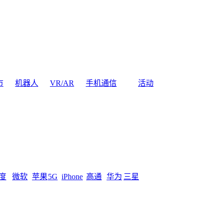
市
机器人
VR/AR
手机通信
活动
度
微软
苹果
5G
iPhone
高通
华为
三星