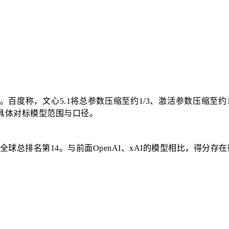
。百度称，文心5.1将总参数压缩至约1/3、激活参数压缩至
的具体对标模型范围与口径。
.1全球总排名第14。与前面OpenAI、xAI的模型相比，得分存