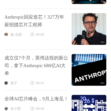
Anthropic回应造芯！327万年
薪招揽芯片工程师
杨 京丽
08-06
成立仅7个月，英伟达投的新公
司，拿下Anthropic 680亿AI大
单
茄子
08-05
全球AI芯片峰会，9月上海见！
东小西
08-04