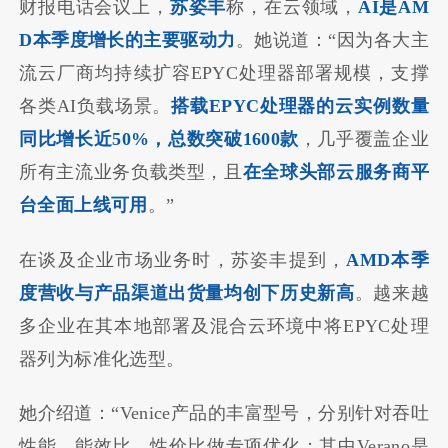
财报电话会议上，
苏姿丰
称，在云领域，
AI是AM
D本季度增长的主要驱动力
。她说道：“因为各大主
流云厂商均持续扩容EPYC处理器部署规模，支撑
各类AI负载场景。
搭载EPYC处理器的云实例数量
同比增长近50%，总数突破1600款
，几乎覆盖企业
所有主流业务负载类型，且
在全球头部云服务商平
台全面上线可用
。”
在谈及企业市场业务时，苏姿丰提到，
AMD本季
度营收与产品渠道出货量均创下历史新高
。越来越
多企业在其本地部署及混合云环境中将EPYC处理
器列为标准化选型。
她介绍道：“Venice产品的丰富型号，分别针对吞吐
性能、能效比、性价比做专项优化；其中Verano是