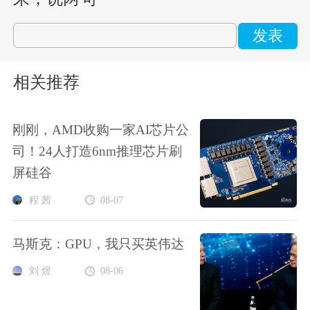
发表
相关推荐
刚刚，AMD收购一家AI芯片公
司！24人打造6nm推理芯片刷
屏硅谷
程 茜
08-07
马斯克：GPU，我只买英伟达
刘 煜
08-06