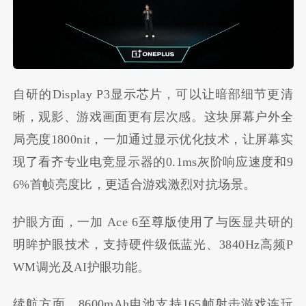
自研的Display P3显示芯片，可以让暗部细节更清
晰，观影、游戏画面更有层次感。这块屏幕户外全
局亮度1800nit，一加通过显示优化技术，让屏幕实
现了看齐专业电竞显示器的0.1ms灰阶响应速度和9
6%首帧亮度比，更适合游戏激烈对抗场景。
护眼方面，一加 Ace 6至尊版使用了与医显共研的
明眸护眼技术，支持硬件级低蓝光、3840Hz高频P
WM调光及AI护眼功能。
续航方面，8600mAh电池支持165帧射击游戏连玩