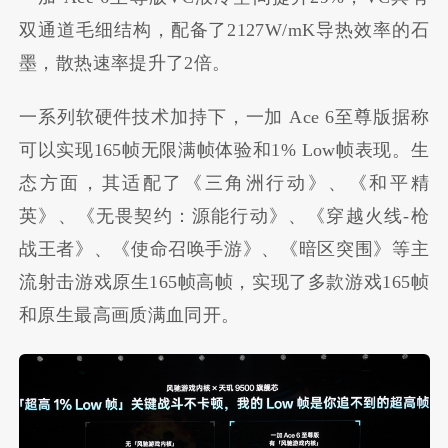
双通道毛细结构，配备了2127W/mK导热效率的石
墨，散热速率提升了2倍。
一系列软硬件技术加持下，一加 Ace 6至尊版据称
可以实现165帧无限满帧体验和1% Low帧表现。生
态方面，其适配了《三角洲行动》、《和平精
英》、《无畏契约：源能行动》、《穿越火线-枪
战王者》、《使命召唤手游》、《暗区突围》等主
流射击游戏原生165帧高帧，实现了多款游戏165帧
和原生最高画质满血同开。