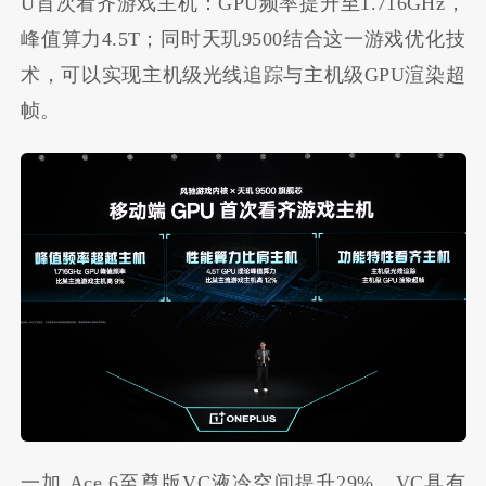
U首次看齐游戏主机：GPU频率提升至1.716GHz，
峰值算力4.5T；同时天玑9500结合这一游戏优化技
术，可以实现主机级光线追踪与主机级GPU渲染超
帧。
一加 Ace 6至尊版VC液冷空间提升29%，VC具有