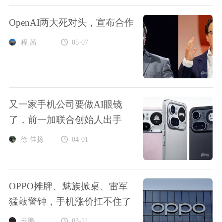
OpenAI两大死对头，宣布合作
程 茜
05-07
又一家手机公司要做AI眼镜
了，前一加联合创始人出手
徐 佳扬
04-01
OPPO摊牌、魅族掀桌、雷军
猛敲警钟，手机涨价扛不住了
云鹏
03-11