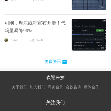
刚刚，摩尔线程宣布开源！代
码量暴降90%
ZeR0
02-10
更多资讯
欢迎来撩
扫码加我直
扫码加我直
扫码加我直
关于我们
加入我们
商务合作
会议咨询
媒体合作
接扔简历
接开聊
接开聊
关注我们