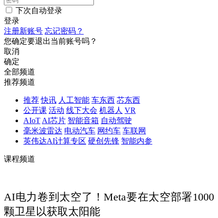
下次自动登录
登录
注册新账号
忘记密码？
您确定要退出当前账号吗？
取消
确定
全部频道
推荐频道
推荐
快讯
人工智能
车东西
芯东西
公开课
活动
线下大会
机器人
VR
AIoT
AI芯片
智能音箱
自动驾驶
毫米波雷达
电动汽车
网约车
车联网
英伟达AI计算专区
硬创先锋
智能内参
课程频道
AI电力卷到太空了！Meta要在太空部署1000
颗卫星以获取太阳能