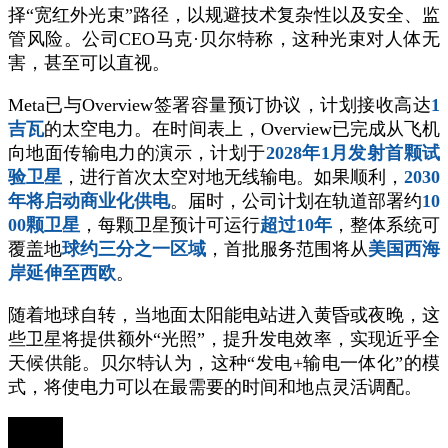
择“宽红外光束”路径，以规避技术复杂性以及安全、监
管风险。公司CEO马克·贝尔特称，这种光束对人体无
害，甚至可以直视。
Meta已与Overview签署容量预订协议，计划接收高达
1
吉瓦
的太空电力。在时间表上，Overview已完成从飞机
向地面传输电力的演示，计划于
2028年1月发射首颗试
验卫星
，进行首次太空对地无线输电。如果顺利，
2030
年将启动商业化供电
。届时，公司计划在轨道部署约
10
00颗卫星
，每颗卫星预计可运行
超过10年
，整体系统可
覆盖地
球约三分之一区域
，首批服务范围将从
美国西海
岸延伸至西欧
。
随着地球自转，当地面太阳能电站进入黄昏或夜晚，这
些卫星将提供额外“光照”，提升发电效率，实现近乎全
天候供能。贝尔特认为，这种“发电+输电一体化”的模
式，将使电力可以在最需要的时间和地点灵活调配。