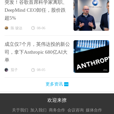
突发！谷歌首席科学家离职、
DeepMind CEO卸任，股价跌
超5%
陈 骏达
08-06
成立仅7个月，英伟达投的新公
司，拿下Anthropic 680亿AI大
单
茄子
08-05
更多资讯
欢迎来撩
扫码加我直
扫码加我直
扫码加我直
关于我们
加入我们
商务合作
会议咨询
媒体合作
接扔简历
接开聊
接开聊