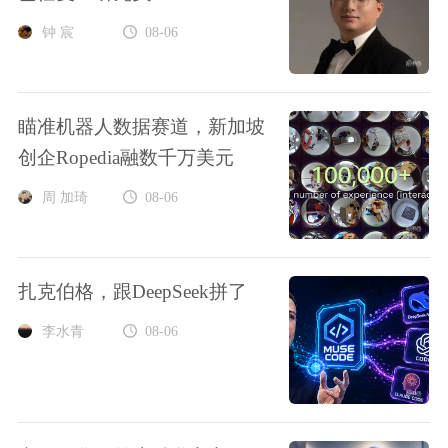
钟 宸
08-06
瞄准机器人数据赛道，新加坡
创企Ropedia融数千万美元
周 加琦
08-06
扎克伯格，跟DeepSeek拼了
李水青
08-06