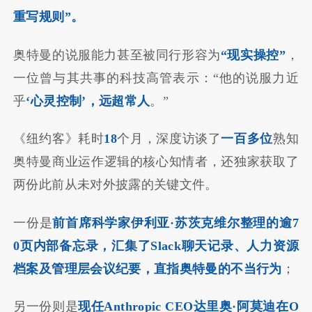
重写规则”。
奥特曼的说服能力甚至被同行形容为
“现实操控”
，
一位曾与其共事的科技高管表示：“他的说服力近
乎
‘心灵控制’，远超常人
。”
《纽约客》耗时
18
个月，深度访谈了
一百多位
熟知
奥特曼商业运作逻辑的核心知情者，还独家获取了
两份此前从未对外披露的关键文件。
一份是
前首席科学家伊利亚·苏茨克维尔整理的逾7
0页内部备忘录，汇集了Slack聊天记录、人力资源
档案及管理层会议纪要，直指奥特曼的不当行为
；
另一份则是
现任Anthropic CEO达里奥·阿莫迪在O