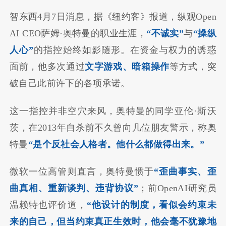
智东西4月7日消息，据《纽约客》报道，纵观Open
AI CEO萨姆·奥特曼的职业生涯，
“不诚实”
与
“操纵
人心”
的指控始终如影随形。在资金与权力的诱惑
面前，他多次通过
文字游戏、暗箱操作
等方式，突
破自己此前许下的各项承诺。
这一指控并非空穴来风，奥特曼的同学亚伦·斯沃
茨，在2013年自杀前不久曾向几位朋友警示，称奥
特曼
“是个反社会人格者。他什么都做得出来。”
微软一位高管则直言，奥特曼惯于
“歪曲事实、歪
曲真相、重新谈判、违背协议”
；前OpenAI研究员
温赖特也评价道，
“他设计的制度，看似会约束未
来的自己，但当约束真正生效时，他会毫不犹豫地