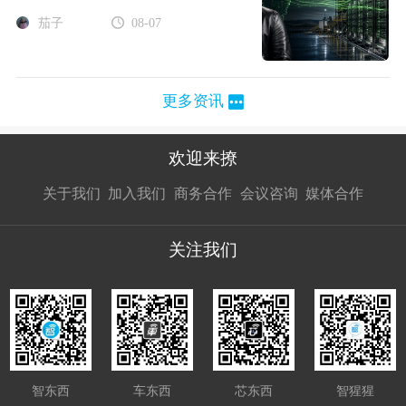
茄子
08-07
更多资讯
欢迎来撩
扫码加我直
扫码加我直
扫码加我直
关于我们
加入我们
商务合作
会议咨询
媒体合作
接扔简历
接开聊
接开聊
关注我们
智东西
车东西
芯东西
智猩猩