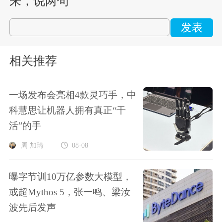
来，说两句
发表
相关推荐
一场发布会亮相4款灵巧手，中
科慧思让机器人拥有真正“干
活”的手
周 加琦
08-08
曝字节训10万亿参数大模型，
或超Mythos 5，张一鸣、梁汝
波先后发声