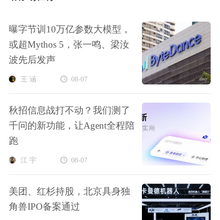
曝字节训10万亿参数大模型，
或超Mythos 5，张一鸣、梁汝
波先后发声
王 涵
08-07
秋招信息战打不动？我们测了
千问的新功能，让Agent全程陪
跑
江 宇
08-07
美团、红杉持股，北京具身独
角兽IPO备案通过