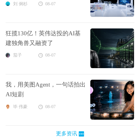
刘 俐杉
08-07
狂揽130亿！英伟达投的AI基
建独角兽又融资了
茄子
08-07
我，用美图Agent，一句话拍出
AI短剧
毕 伟豪
08-07
更多资讯