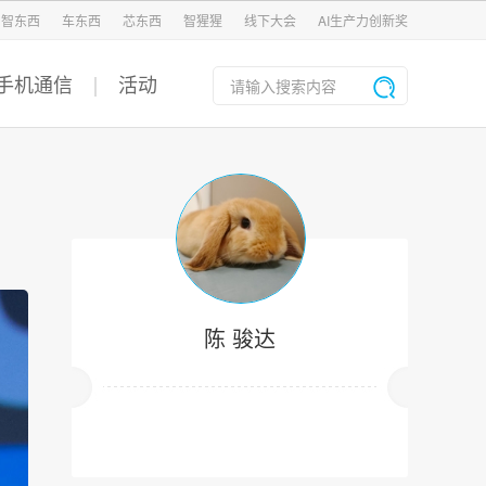
智东西
车东西
芯东西
智猩猩
线下大会
AI生产力创新奖
手机通信
活动
陈 骏达