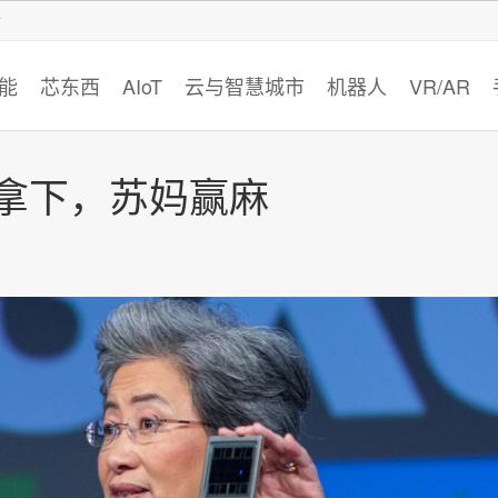
智猩猩
能
芯东西
AIoT
云与智慧城市
机器人
VR/AR
D拿下，苏妈赢麻