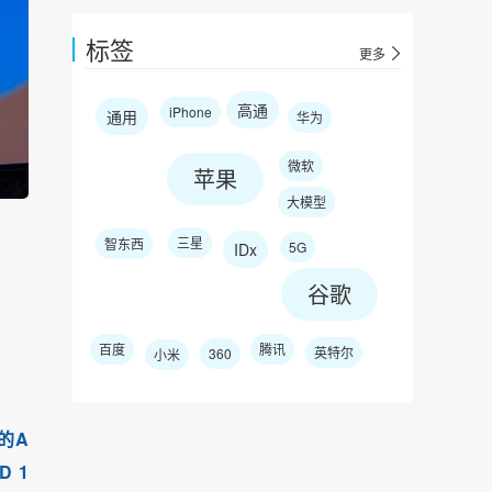
标签
更多
高通
iPhone
通用
华为
微软
苹果
大模型
三星
智东西
5G
IDx
谷歌
百度
腾讯
英特尔
360
小米
）的A
 1