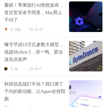
重磅！苹果国行AI突然发布，
首次官宣牵手阿里，Mac用上
千问了
毕 伟豪
08-08
曝字节训10万亿参数大模型，
或超Mythos 5，张一鸣、梁汝
波先后发声
王 涵
08-07
秋招信息战打不动？我们测了
千问的新功能，让Agent全程陪
跑