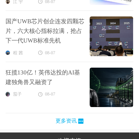
江 宇
08-07
国产UWB芯片创企连发四颗芯
片，六大核心指标拉满，抢占
下一代UWB标准先机
程 茜
08-07
狂揽130亿！英伟达投的AI基
建独角兽又融资了
茄子
08-07
更多资讯