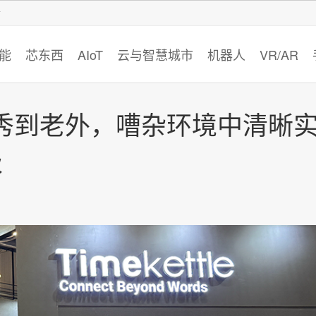
智猩猩
能
芯东西
AIoT
云与智慧城市
机器人
VR/AR
S秀到老外，嘈杂环境中清晰
级