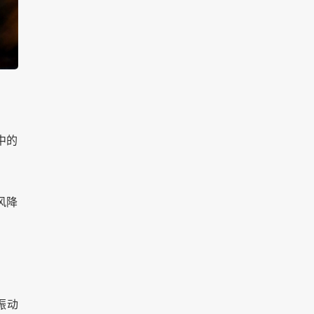
中的
风降
振动