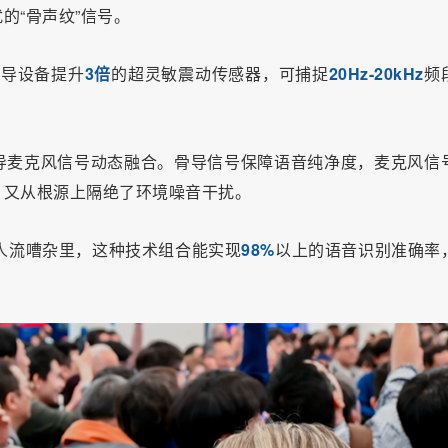
的“骨声纹”信号。
传导设备提升
3倍
的超灵敏震动传感器，可捕捉
20Hz-20kHz
频
导麦克风信号动态融合。骨导信号保障语音纯净度，麦克风信
，又从根源上隔绝了环境噪音干扰。
的人流嘈杂里，这种技术组合能实现
98%
以上的语音识别准确率