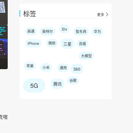
标签
更多
IDx
高通
英特尔
智东西
华为
微软
iPhone
三星
百度
大模型
苹果
小米
通用
360
谷歌
腾讯
5G
流喧