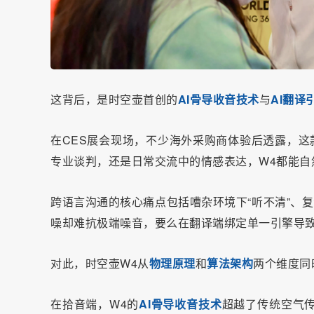
这背后，是时空壶首创的
AI骨导收音技术
与
AI翻译
在CES展会现场，不少海外采购商体验后透露，这
专业谈判，还是日常交流中的情感表达，W4都能自然
跨语言沟通的核心痛点包括嘈杂环境下“听不清”、
噪却难抗极端噪音，要么在翻译端绑定单一引擎导
对此，时空壶W4从
物理原理
和
算法架构
两个维度同
在拾音端，W4的
AI骨导收音技术
超越了传统空气