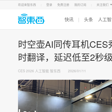
智东西
车东西
芯东西
欢迎来智东西
登录
免费注册
我的订阅
关注我们
快讯
头条
人工智
时空壶AI同传耳机CE
时翻译，延迟低至2秒
CES 2026
人工智能
智东西
2026/01/11