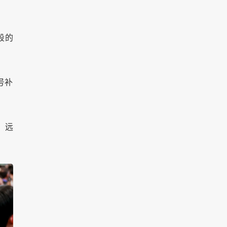
段的
号补
，远