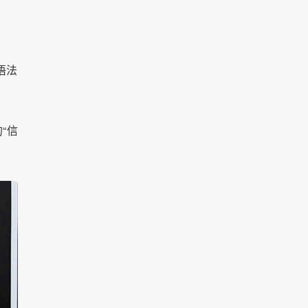
语法
“信