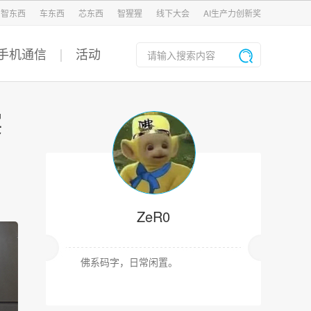
智东西
车东西
芯东西
智猩猩
线下大会
AI生产力创新奖
手机通信
活动
实
ZeR0
佛系码字，日常闲置。