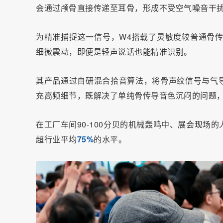
会通过颅骨直接传递至耳骨，形成不受空气噪音干扰
为精准捕捉这一信号，W4搭载了灵敏度较普通骨
细微震动，即便是轻声说话也能精准识别。
其产品通过自研混合拾音算法，将骨声纹信号与气
充高频细节，既解决了单纯骨传导音色沉闷的问题
在工厂车间90-100分贝的机械轰鸣中、展会现场
超行业平均
75%
的水平。